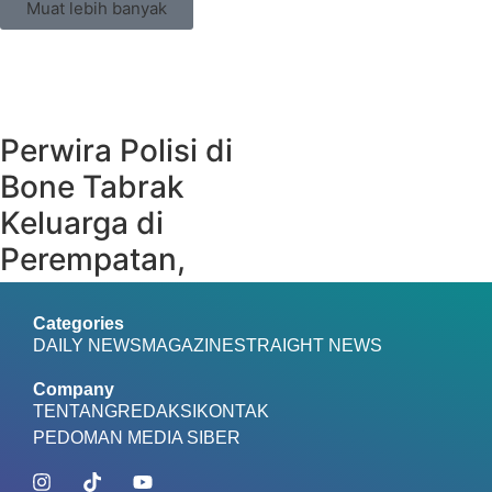
Muat lebih banyak
MAGAZINE
Perwira Polisi di
Bone Tabrak
Keluarga di
Perempatan,
Balita Empat
Tahun Tewas
Categories
DAILY NEWS
MAGAZINE
STRAIGHT NEWS
kaltimes.com
7 Agu 2026
Company
Bukan Lagi
TENTANG
REDAKSI
KONTAK
PEDOMAN MEDIA SIBER
Pelindung, 58