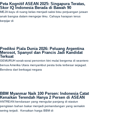
Peta Kognitif ASEAN 2025: Singapura Teratas,
Skor IQ Indonesia Berada di Bawah 90
MEJA kayu di ruang kelas menjadi saksi bisu perjuangan jutaan
anak bangsa dalam mengejar ilmu. Cahaya harapan terus
berpijar di
Prediksi Piala Dunia 2026: Peluang Argentina
Merosot, Spanyol dan Prancis Jadi Kandidat
Terkuat
GEMURUH sorak-sorai penonton kini mulai bergema di seantero
benua Amerika Utara menyambut pesta bola terbesar sejagad.
Bendera dari berbagai negara
BBM Myanmar Naik 100 Persen: Indonesia Catat
Kenaikan Terendah Hanya 2 Persen di ASEAN
ANTREAN kendaraan yang mengular panjang di stasiun
pengisian bahan bakar menjadi pemandangan yang semakin
sering terjadi. Kenaikan harga BBM di