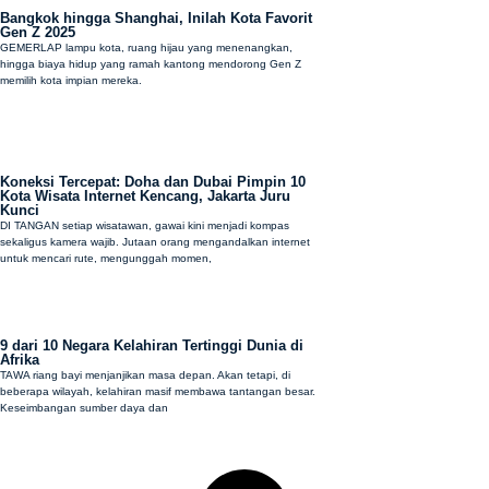
Bangkok hingga Shanghai, Inilah Kota Favorit
Gen Z 2025
GEMERLAP lampu kota, ruang hijau yang menenangkan,
hingga biaya hidup yang ramah kantong mendorong Gen Z
memilih kota impian mereka.
Koneksi Tercepat: Doha dan Dubai Pimpin 10
Kota Wisata Internet Kencang, Jakarta Juru
Kunci
DI TANGAN setiap wisatawan, gawai kini menjadi kompas
sekaligus kamera wajib. Jutaan orang mengandalkan internet
untuk mencari rute, mengunggah momen,
9 dari 10 Negara Kelahiran Tertinggi Dunia di
Afrika
TAWA riang bayi menjanjikan masa depan. Akan tetapi, di
beberapa wilayah, kelahiran masif membawa tantangan besar.
Keseimbangan sumber daya dan