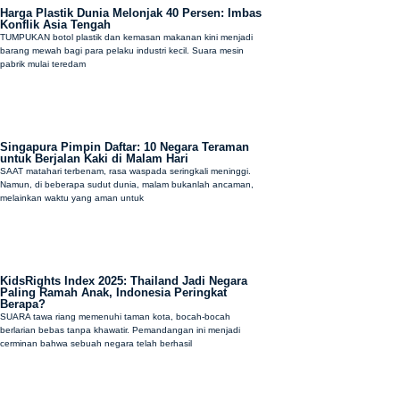
Harga Plastik Dunia Melonjak 40 Persen: Imbas
Konflik Asia Tengah
TUMPUKAN botol plastik dan kemasan makanan kini menjadi
barang mewah bagi para pelaku industri kecil. Suara mesin
pabrik mulai teredam
Singapura Pimpin Daftar: 10 Negara Teraman
untuk Berjalan Kaki di Malam Hari
SAAT matahari terbenam, rasa waspada seringkali meninggi.
Namun, di beberapa sudut dunia, malam bukanlah ancaman,
melainkan waktu yang aman untuk
KidsRights Index 2025: Thailand Jadi Negara
Paling Ramah Anak, Indonesia Peringkat
Berapa?
SUARA tawa riang memenuhi taman kota, bocah-bocah
berlarian bebas tanpa khawatir. Pemandangan ini menjadi
cerminan bahwa sebuah negara telah berhasil