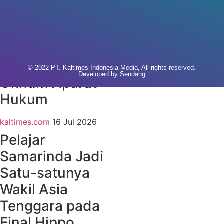
Persen
Masyarakat
Indonesia
Merasa
Terancam oleh
© 2022 PT. Kaltimes Indonesia Media, All rights reserved.
Developed by
Sendang
Oknum Aparat
Hukum
kaltimes.com
16 Jul 2026
Pelajar
Samarinda Jadi
Satu-satunya
Wakil Asia
Tenggara pada
Final Hippo