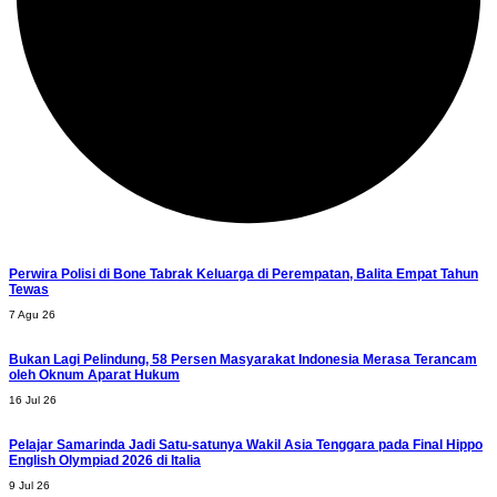
Perwira Polisi di Bone Tabrak Keluarga di Perempatan, Balita Empat Tahun
Tewas
7 Agu 26
Bukan Lagi Pelindung, 58 Persen Masyarakat Indonesia Merasa Terancam
oleh Oknum Aparat Hukum
16 Jul 26
Pelajar Samarinda Jadi Satu-satunya Wakil Asia Tenggara pada Final Hippo
English Olympiad 2026 di Italia
9 Jul 26