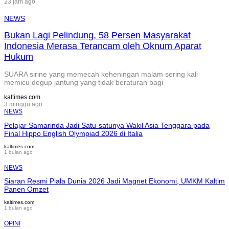
23 jam ago
NEWS
Bukan Lagi Pelindung, 58 Persen Masyarakat
Indonesia Merasa Terancam oleh Oknum Aparat
Hukum
SUARA sirine yang memecah keheningan malam sering kali
memicu degup jantung yang tidak beraturan bagi
kaltimes.com
3 minggu ago
NEWS
Pelajar Samarinda Jadi Satu-satunya Wakil Asia Tenggara pada
Final Hippo English Olympiad 2026 di Italia
kaltimes.com
1 bulan ago
NEWS
Siaran Resmi Piala Dunia 2026 Jadi Magnet Ekonomi, UMKM Kaltim
Panen Omzet
kaltimes.com
1 bulan ago
OPINI