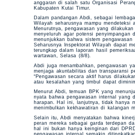
anggaran di salah satu Organisasi Pera
Kabupaten Kutai Timur.
Dalam pandangan Abdi, sebagai lembaga 
Wilayah seharusnya mampu mendeteksi a
Menurutnya, pengawasan yang dilakukan ol
menyeluruh agar potensi penyimpangan 
menunjukkan bahwa sistem pengawasan in
Seharusnya Inspektorat Wilayah dapat m
terungkap dalam laporan hasil pemeriksa
wartawan, Selasa (8/8).
Abdi juga menambahkan, pengawasan yang
menjaga akuntabilitas dan transparansi 
“Pengawasan secara aktif harus dilakuka
atau kesalahan yang timbul dapat diminim
Menurut Abdi, temuan BPK yang menunju
nyata bahwa pengawasan internal yang di
harapan. Hal ini, lanjutnya, tidak hany
menimbulkan kekhawatiran di kalangan ma
Selain itu, Abdi menyatakan bahwa kinerj
peran mereka sebagai garda terdepan da
hal ini bukan hanya keinginan dari DPR
pengawasan internal semakin ditingkatkan