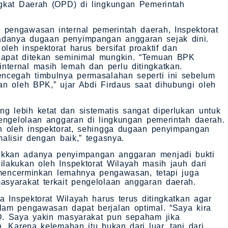
ngkat Daerah (OPD) di lingkungan Pemerintah
pengawasan internal pemerintah daerah, Inspektorat
danya dugaan penyimpangan anggaran sejak dini.
eh inspektorat harus bersifat proaktif dan
dapat ditekan seminimal mungkin. “Temuan BPK
ternal masih lemah dan perlu ditingkatkan.
encegah timbulnya permasalahan seperti ini sebelum
an oleh BPK,” ujar Abdi Firdaus saat dihubungi oleh
 lebih ketat dan sistematis sangat diperlukan untuk
pengelolaan anggaran di lingkungan pemerintah daerah.
n oleh inspektorat, sehingga dugaan penyimpangan
alisir dengan baik,” tegasnya.
kkan adanya penyimpangan anggaran menjadi bukti
lakukan oleh Inspektorat Wilayah masih jauh dari
a mencerminkan lemahnya pengawasan, tetapi juga
syarakat terkait pengelolaan anggaran daerah.
a Inspektorat Wilayah harus terus ditingkatkan agar
lam pengawasan dapat berjalan optimal. “Saya kira
D. Saya yakin masyarakat pun sepaham jika
. Karena kelemahan itu bukan dari luar, tapi dari