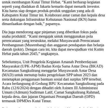
untuk membangun Kutai Timur Hebat. “Kami berharap kegiatan
seperti yang diadakan di Jakarta kemarin dapat menarik investor.
Kita harus siap dengan produk-produk unggulan yang ada di
Kabupaten Kutai Timur ini. Kolaborasi antar camat dan kepala desa
serta dukungan Infrastruktur Kehutanan Nasional (IKN) harus
dimanfaatkan dengan baik,” paparnya.
Dia juga mendorong agar pinjaman yang diberikan fokus pada
usaha produktif. “Kami mengajak untuk menggunakan pola
perencanaan yang terstruktur, melalui Musyawarah Perencanaan
Pembangunan (Musrenbang) dan anggaran pendapatan dan belanja
daerah (pokir). Dengan cara ini, kita dapat mewujudkan visi Kutim
Hebat pada tahun 2045,” ungkapnya.
Sebelumnya, Unit Pengelola Kegiatan Amanah Pemberdayaan
Masyarakat (UPK-APM) Badan Kerja Sama Antar Desa (BKAD)
Kecamatan Sangkulirang menggelar Musyawarah Antar Desa
(MAD) untuk menutup buku pengelolaan SPP tahun 2023 dan
menetapkan penggunaan bantuan sosial dari surplus SPP tersebut.
Acara berlangsung di Gedung BPU Kecamatan Sangkulirang pada
Rabu (12/6/2024) dengan dihadiri oleh Asisten III Administrasi
Umum (Admum) Sudirman Latif, Camat Sangkulirang Rahmad,
kepala desa, dan jajaran Organisasi Perangkat Daerah (OPD)
termasuk DPMDes Kutai Timur.