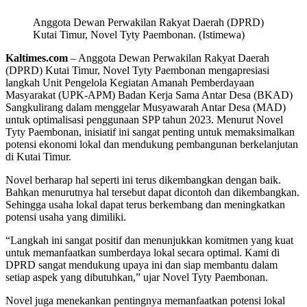
Anggota Dewan Perwakilan Rakyat Daerah (DPRD)
Kutai Timur, Novel Tyty Paembonan. (Istimewa)
Kaltimes.com
– Anggota Dewan Perwakilan Rakyat Daerah
(DPRD) Kutai Timur, Novel Tyty Paembonan mengapresiasi
langkah Unit Pengelola Kegiatan Amanah Pemberdayaan
Masyarakat (UPK-APM) Badan Kerja Sama Antar Desa (BKAD)
Sangkulirang dalam menggelar Musyawarah Antar Desa (MAD)
untuk optimalisasi penggunaan SPP tahun 2023. Menurut Novel
Tyty Paembonan, inisiatif ini sangat penting untuk memaksimalkan
potensi ekonomi lokal dan mendukung pembangunan berkelanjutan
di Kutai Timur.
Novel berharap hal seperti ini terus dikembangkan dengan baik.
Bahkan menurutnya hal tersebut dapat dicontoh dan dikembangkan.
Sehingga usaha lokal dapat terus berkembang dan meningkatkan
potensi usaha yang dimiliki.
“Langkah ini sangat positif dan menunjukkan komitmen yang kuat
untuk memanfaatkan sumberdaya lokal secara optimal. Kami di
DPRD sangat mendukung upaya ini dan siap membantu dalam
setiap aspek yang dibutuhkan,” ujar Novel Tyty Paembonan.
Novel juga menekankan pentingnya memanfaatkan potensi lokal