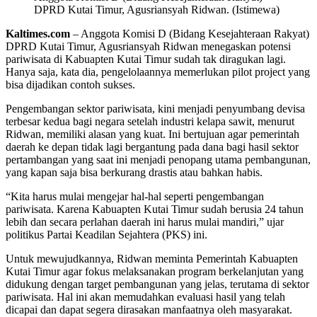
DPRD Kutai Timur, Agusriansyah Ridwan. (Istimewa)
Kaltimes.com
– Anggota Komisi D (Bidang Kesejahteraan Rakyat)
DPRD Kutai Timur, Agusriansyah Ridwan menegaskan potensi
pariwisata di Kabuapten Kutai Timur sudah tak diragukan lagi.
Hanya saja, kata dia, pengelolaannya memerlukan pilot project yang
bisa dijadikan contoh sukses.
Pengembangan sektor pariwisata, kini menjadi penyumbang devisa
terbesar kedua bagi negara setelah industri kelapa sawit, menurut
Ridwan, memiliki alasan yang kuat. Ini bertujuan agar pemerintah
daerah ke depan tidak lagi bergantung pada dana bagi hasil sektor
pertambangan yang saat ini menjadi penopang utama pembangunan,
yang kapan saja bisa berkurang drastis atau bahkan habis.
“Kita harus mulai mengejar hal-hal seperti pengembangan
pariwisata. Karena Kabuapten Kutai Timur sudah berusia 24 tahun
lebih dan secara perlahan daerah ini harus mulai mandiri,” ujar
politikus Partai Keadilan Sejahtera (PKS) ini.
Untuk mewujudkannya, Ridwan meminta Pemerintah Kabuapten
Kutai Timur agar fokus melaksanakan program berkelanjutan yang
didukung dengan target pembangunan yang jelas, terutama di sektor
pariwisata. Hal ini akan memudahkan evaluasi hasil yang telah
dicapai dan dapat segera dirasakan manfaatnya oleh masyarakat.