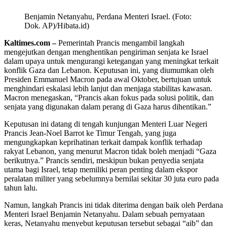
Benjamin Netanyahu, Perdana Menteri Israel. (Foto:
Dok. AP)/Hibata.id)
Kaltimes.com –
Pemerintah Prancis mengambil langkah
mengejutkan dengan menghentikan pengiriman senjata ke Israel
dalam upaya untuk mengurangi ketegangan yang meningkat terkait
konflik Gaza dan Lebanon. Keputusan ini, yang diumumkan oleh
Presiden Emmanuel Macron pada awal Oktober, bertujuan untuk
menghindari eskalasi lebih lanjut dan menjaga stabilitas kawasan.
Macron menegaskan, “Prancis akan fokus pada solusi politik, dan
senjata yang digunakan dalam perang di Gaza harus dihentikan.”
Keputusan ini datang di tengah kunjungan Menteri Luar Negeri
Prancis Jean-Noel Barrot ke Timur Tengah, yang juga
mengungkapkan keprihatinan terkait dampak konflik terhadap
rakyat Lebanon, yang menurut Macron tidak boleh menjadi “Gaza
berikutnya.” Prancis sendiri, meskipun bukan penyedia senjata
utama bagi Israel, tetap memiliki peran penting dalam ekspor
peralatan militer yang sebelumnya bernilai sekitar 30 juta euro pada
tahun lalu.
Namun, langkah Prancis ini tidak diterima dengan baik oleh Perdana
Menteri Israel Benjamin Netanyahu. Dalam sebuah pernyataan
keras, Netanyahu menyebut keputusan tersebut sebagai “aib” dan