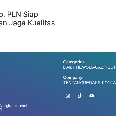
ap, PLN Siap
an Jaga Kualitas
Categories
DAILY NEWS
MAGAZINE
ST
Company
TENTANG
REDAKSI
KONTA
ll rights reserved.
g