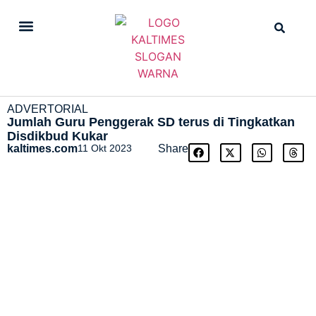
DAILY NEWS
STRAIGHT NEWS
ADVERTORIAL
Jumlah Guru Penggerak SD terus di Tingkatkan
Disdikbud Kukar
kaltimes.com
11 Okt 2023
Share