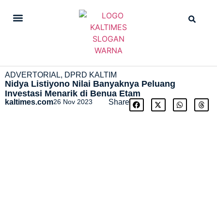
DAILY NEWS
STRAIGHT NEWS
ADVERTORIAL
,
DPRD KALTIM
Nidya Listiyono Nilai Banyaknya Peluang
Investasi Menarik di Benua Etam
kaltimes.com
26 Nov 2023
Share