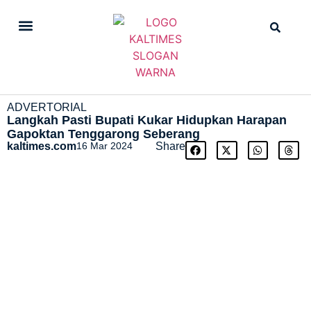
DAILY NEWS
STRAIGHT NEWS
ADVERTORIAL
Langkah Pasti Bupati Kukar Hidupkan Harapan
Gapoktan Tenggarong Seberang
kaltimes.com
16 Mar 2024
Share