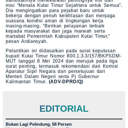
sambutannya menekankan pentingnya visi dan
misi “Menata Kutai Timur Sejahtera untuk Semua”.
Dia mengingatkan para pejabat baru untuk
bekerja dengan penuh keikhlasan dan menjaga
suasana kondisi aman di lingkungan kerja
masing-masing. “Berikan pelayanan terbaik
kepada masyarakat dan jaga marwah serta
martabat Pemerintah Kabupaten Kutai Timur,”
pesan Ardiansyah.
Pelantikan ini didasarkan pada surat keputusan
bupati Kutai Timur Nomor 800.1.3.3/157/BKPSDM-
MUT tanggal 8 Mei 2024 dan merujuk pada tiga
surat penting, termasuk rekomendasi dari Komisi
Aparatur Sipil Negara dan persetujuan dari
Menteri Dalam Negeri serta Pj Gubernur
Kalimantan Timur.
(ADV-DPRD/Q)
EDITORIAL
Bukan Lagi Pelindung, 58 Persen