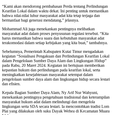
“Kami akan mendorong pembahasan Perda tentang Perlindungan
Kearifan Lokal dalam waktu dekat. Ini penting untuk memastikan
bahwa nilai-nilai luhur masyarakat adat kita tetap terjaga dan
bermanfaat bagi generasi mendatang,” jelasnya.
Mohammad Ali juga menekankan pentingnya melibatkan
masyarakat adat dalam proses penyusunan regulasi tersebut. “Kita
harus memastikan bahwa suara dan kebutuhan masyarakat adat
terakomodasi dalam setiap kebijakan yang kita buat,” tambahnya.
Sebelumnya, Pemerintah Kabupaten Kutai Timur mengadakan
kegiatan “Sosialisasi Pengakuan dan Perlindungan Kearifan Lokal
dalam Pengelolaan Sumber Daya Alam dan Lingkungan Hidup”
pada Rabu, 20 Maret 2024. Kegiatan ini bertujuan memberikan
kepastian hukum dan perlindungan pada kearifan lokal, serta
meningkatkan kesejahteraan masyarakat setempat dalam
pengelolaan sumber daya alam dan lingkungan hidup secara lestari
dan efisien.
Kepala Bagian Sumber Daya Alam, Ny Arif Nur Wahyuni,
menekankan pentingnya pengetahuan tradisional dan keterampilan
masyarakat hukum adat dalam melindungi dan mengelola
lingkungan serta SDA secara lestari. Ia mencontohkan tradisi Lom
Plai yang dilakukan oleh suku Dayak Wehea di Kecamatan Muara