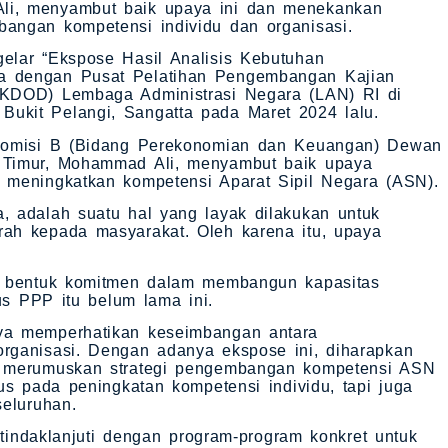
li, menyambut baik upaya ini dan menekankan
angan kompetensi individu dan organisasi.
elar “Ekspose Hasil Analisis Kebutuhan
a dengan Pusat Pelatihan Pengembangan Kajian
PKDOD) Lembaga Administrasi Negara (LAN) RI di
kit Pelangi, Sangatta pada Maret 2024 lalu.
 Komisi B (Bidang Perekonomian dan Keuangan) Dewan
 Timur, Mohammad Ali, menyambut baik upaya
 meningkatkan kompetensi Aparat Sipil Negara (ASN).
, adalah suatu hal yang layak dilakukan untuk
ah kepada masyarakat. Oleh karena itu, upaya
i bentuk komitmen dalam membangun kapasitas
us PPP itu belum lama ini.
ya memperhatikan keseimbangan antara
rganisasi. Dengan adanya ekspose ini, diharapkan
t merumuskan strategi pengembangan kompetensi ASN
us pada peningkatan kompetensi individu, tapi juga
seluruhan.
itindaklanjuti dengan program-program konkret untuk