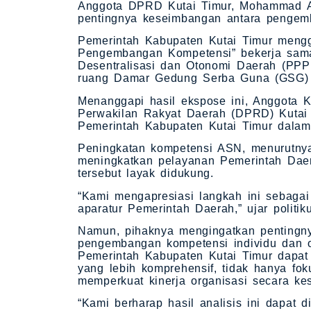
Anggota DPRD Kutai Timur, Mohammad A
pentingnya keseimbangan antara pengemb
Pemerintah Kabupaten Kutai Timur mengg
Pengembangan Kompetensi” bekerja sam
Desentralisasi dan Otonomi Daerah (PP
ruang Damar Gedung Serba Guna (GSG) Bu
Menanggapi hasil ekspose ini, Anggota
Perwakilan Rakyat Daerah (DPRD) Kutai
Pemerintah Kabupaten Kutai Timur dalam
Peningkatan kompetensi ASN, menurutnya
meningkatkan pelayanan Pemerintah Daer
tersebut layak didukung.
“Kami mengapresiasi langkah ini sebaga
aparatur Pemerintah Daerah,” ujar politik
Namun, pihaknya mengingatkan pentingn
pengembangan kompetensi individu dan o
Pemerintah Kabupaten Kutai Timur dapa
yang lebih komprehensif, tidak hanya fok
memperkuat kinerja organisasi secara ke
“Kami berharap hasil analisis ini dapat d