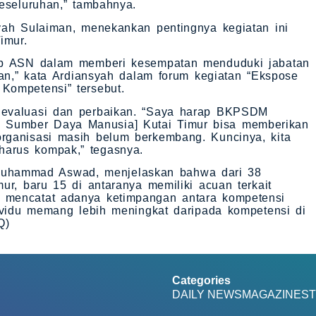
eseluruhan,” tambahnya.
yah Sulaiman, menekankan pentingnya kegiatan ini
imur.
dap ASN dalam memberi kesempatan menduduki jabatan
ian,” kata Ardiansyah dalam forum kegiatan “Ekspose
Kompetensi” tersebut.
 evaluasi dan perbaikan. “Saya harap BKPSDM
Sumber Daya Manusia] Kutai Timur bisa memberikan
rganisasi masih belum berkembang. Kuncinya, kita
arus kompak,” tegasnya.
hammad Aswad, menjelaskan bahwa dari 38
ur, baru 15 di antaranya memiliki acuan terkait
 mencatat adanya ketimpangan antara kompetensi
dividu memang lebih meningkat daripada kompetensi di
Q)
Categories
DAILY NEWS
MAGAZINE
ST