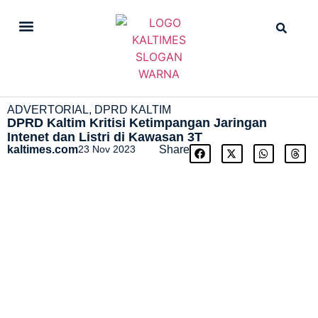
DAILY NEWS
STRAIGHT NEWS
ADVERTORIAL
,
DPRD KALTIM
DPRD Kaltim Kritisi Ketimpangan Jaringan
Intenet dan Listri di Kawasan 3T
kaltimes.com
23 Nov 2023
Share